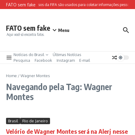
Ir para o conteúdo
FATO sem fake
Sites falsos da FIFA são usados para coletar informações pessoais 
FATO sem fake
Menu
Aqui você só encontra fatos.
Notícias do Brasil
Últimas Notícias
Pesquisa
Facebook
Instagram
E-mail
Home
/
Wagner Montes
Navegando pela Tag: Wagner
Montes
Brasil
Rio de Janeiro
Velório de Wagner Montes será na Alerj nesse