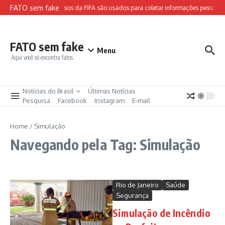
Ir para o conteúdo
FATO sem fake
Sites falsos da FIFA são usados para coletar informações pessoais 
FATO sem fake
Menu
Aqui você só encontra fatos.
Notícias do Brasil
Últimas Notícias
Pesquisa
Facebook
Instagram
E-mail
Home
/
Simulação
Navegando pela Tag: Simulação
Rio de Janeiro
Saúde
Segurança
Simulação de Incêndio