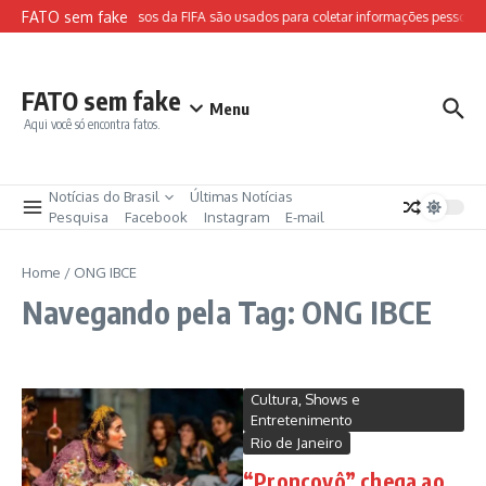
Ir para o conteúdo
FATO sem fake
Sites falsos da FIFA são usados para coletar informações pessoais 
FATO sem fake
Menu
Aqui você só encontra fatos.
Notícias do Brasil
Últimas Notícias
Pesquisa
Facebook
Instagram
E-mail
Home
/
ONG IBCE
Navegando pela Tag: ONG IBCE
Cultura, Shows e
Entretenimento
Rio de Janeiro
“Proncovô” chega ao