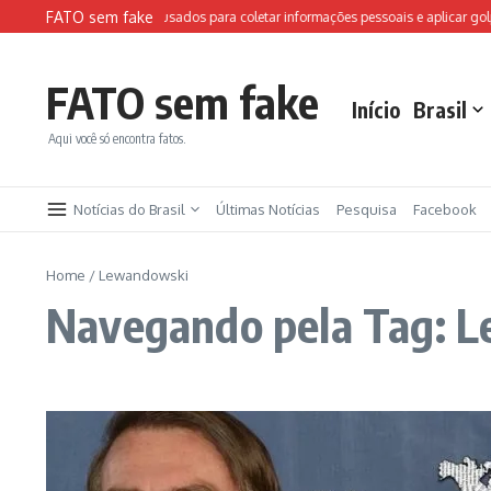
Ir para o conteúdo
FATO sem fake
Sites falsos da FIFA são usados para coletar informações pessoais e aplicar golpe
FATO sem fake
Início
Brasil
Aqui você só encontra fatos.
Notícias do Brasil
Últimas Notícias
Pesquisa
Facebook
Home
/
Lewandowski
Navegando pela Tag: 