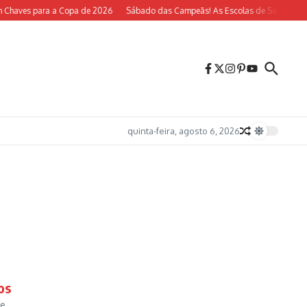
Chaves para a Copa de 2026
Sábado das Campeãs! As Escolas de Samba do Rio
quinta-feira, agosto 6, 2026
os
ue