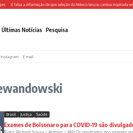
s
É falsa a informação de que seleção do México lançou camisa inspirada em 
Últimas Notícias
Pesquisa
Instagram
E-mail
Lewandowski
Brasil
Justiça
Saúde
Exames de Bolsonaro para COVID-19 são divulgad
[Foto: Richard Souza / Arquivo / AN] Os resultados dos exames q