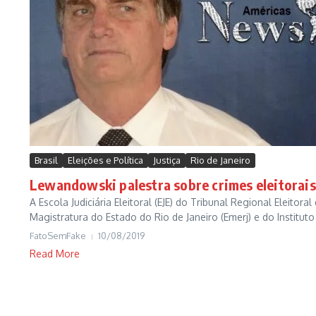
Brasil
Eleições e Política
Justiça
Rio de Janeiro
Lewandowski palestra sobre crimes eleitorais
A Escola Judiciária Eleitoral (EJE) do Tribunal Regional Eleitor
Magistratura do Estado do Rio de Janeiro (Emerj) e do Instituto
FatoSemFake
10/08/2019
Read More