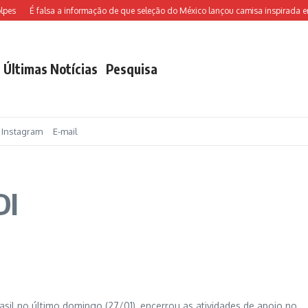
es
É falsa a informação de que seleção do México lançou camisa inspirada em
Últimas Notícias
Pesquisa
Instagram
E-mail
DI
sil no último domingo (27/01), encerrou as atividades de apoio no