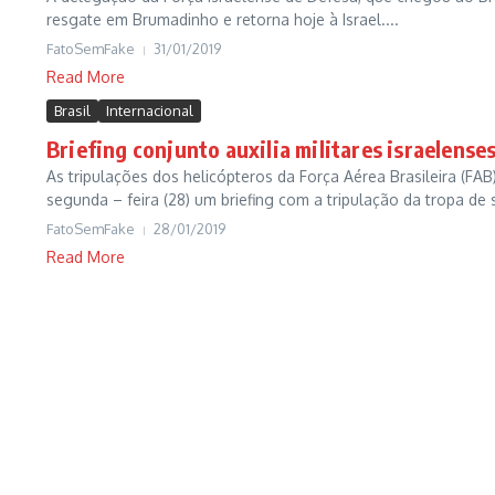
resgate em Brumadinho e retorna hoje à Israel....
FatoSemFake
31/01/2019
Read More
Brasil
Internacional
Briefing conjunto auxilia militares israelense
As tripulações dos helicópteros da Força Aérea Brasileira (FAB)
segunda – feira (28) um briefing com a tripulação da tropa de s
FatoSemFake
28/01/2019
Read More