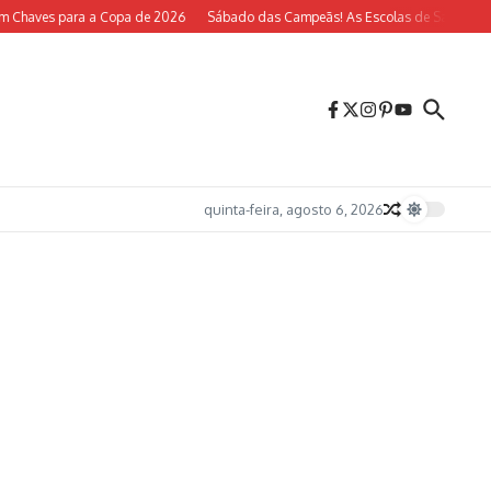
 Chaves para a Copa de 2026
Sábado das Campeãs! As Escolas de Samba do Ri
quinta-feira, agosto 6, 2026