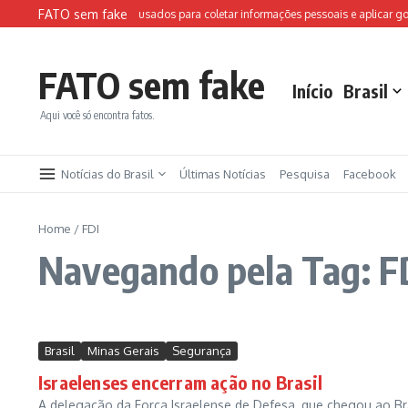
Ir para o conteúdo
FATO sem fake
Sites falsos da FIFA são usados para coletar informações pessoais e aplicar golp
FATO sem fake
Início
Brasil
Aqui você só encontra fatos.
Notícias do Brasil
Últimas Notícias
Pesquisa
Facebook
Home
/
FDI
Navegando pela Tag: F
Brasil
Minas Gerais
Segurança
Israelenses encerram ação no Brasil
A delegação da Força Israelense de Defesa, que chegou ao Bra