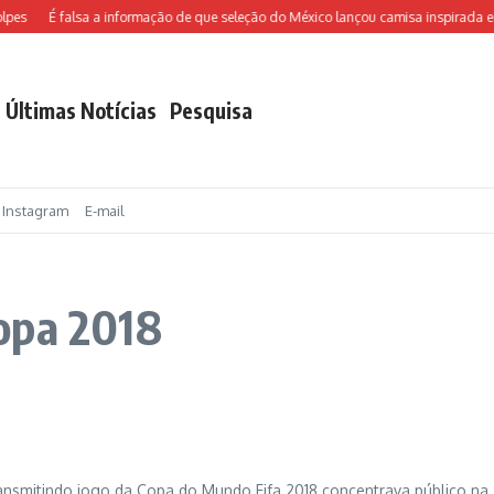
pes
É falsa a informação de que seleção do México lançou camisa inspirada e
Últimas Notícias
Pesquisa
Instagram
E-mail
opa 2018
ansmitindo jogo da Copa do Mundo Fifa 2018 concentrava público na