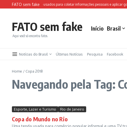
Ir para o conteúdo
FATO sem fake
Sites falsos da FIFA são usados para coletar informações pessoais e aplicar gol
FATO sem fake
Início
Brasil
Aqui você só encontra fatos.
Notícias do Brasil
Últimas Notícias
Pesquisa
Facebook
Home
/
Copa 2018
Navegando pela Tag: C
Esporte, Lazer e Turismo
Rio de Janeiro
Copa do Mundo no Rio
Uma tenda usada para comércio popular informal e uma TV tr