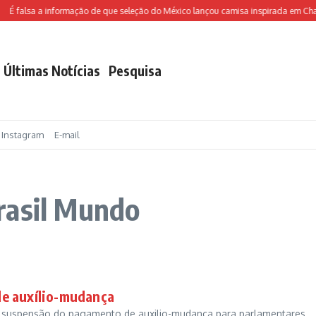
É falsa a informação de que seleção do México lançou camisa inspirada em Chav
Últimas Notícias
Pesquisa
Instagram
E-mail
rasil Mundo
de auxílio-mudança
 suspensão do pagamento de auxilio-mudança para parlamentares