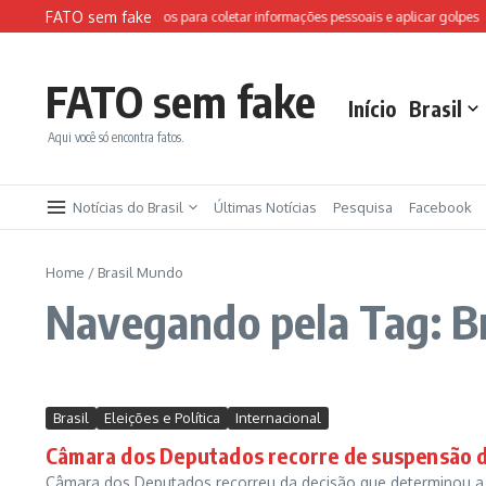
Ir para o conteúdo
FATO sem fake
s falsos da FIFA são usados para coletar informações pessoais e aplicar golpes
FATO sem fake
Início
Brasil
Aqui você só encontra fatos.
Notícias do Brasil
Últimas Notícias
Pesquisa
Facebook
Home
/
Brasil Mundo
Navegando pela Tag: B
Brasil
Eleições e Política
Internacional
Câmara dos Deputados recorre de suspensão 
Câmara dos Deputados recorreu da decisão que determinou a