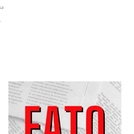
sa
s
.