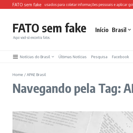
Ir para o conteúdo
FATO sem fake
Sites falsos da FIFA são usados para coletar informações pessoais e aplicar golp
FATO sem fake
Início
Brasil
Aqui você só encontra fatos.
Notícias do Brasil
Últimas Notícias
Pesquisa
Facebook
Home
/
APAE Brasil
Navegando pela Tag: A