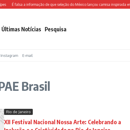
es
É falsa a informação de que seleção do México lançou camisa inspirada em
Últimas Notícias
Pesquisa
Instagram
E-mail
PAE Brasil
Rio de Janeiro
XII Festival Nacional Nossa Arte: Celebrando a
Inclusão e a Criatividade no Rio de Janeiro